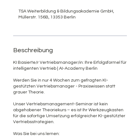
e
e
TSA Weiterbildung & Bildungsakademie GmbH,
n
Müllerstr. 156B, 13353 Berlin
d
e
t
Beschreibung
KI Basierte/r Vertriebsmanager/in: Ihre Erfolgsformel für
intelligenten Vertrieb | AI-Academy Berlin
Werden Sie in nur 4 Wochen zum gefragten KI-
gestützten Vertriebsmanager - Praxiswissen statt
grauer Theorie.
Unser Vertriebsmanagement-Seminar ist kein
abgehobener Theoriekurs – es ist Ihr Werkzeugkasten
für die sofortige Umsetzung erfolgreicher KI-gestützter
Vertriebsstrategien.
Was Sie bei uns lernen: