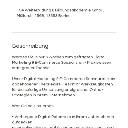
e
g
TSA Weiterbildung & Bildungsakademie GmbH,
o
Müllerstr. 156B, 13353 Berlin
n
n
e
n
a
m
Beschreibung
:
1
Werden Sie in nur 8 Wochen zum gefragten Digital
5
Marketing & E-Commerce Spezialisten - Praxiswissen
.
statt grauer Theorie.
J
u
Unser Digital Marketing & E-Commerce Seminar ist kein
n
abgehobener Theoriekurs – es ist Ihr Werkzeugkasten
i
für die sofortige Umsetzung erfolgreicher Online-
Strategien in Ihrem Unternehmen.
Was Sie bei uns lernen:
• Verborgene Digital-Potenziale in Ihrem Unternehmen
aufdecken
• Innovative Marketing-Lösungen entwickeln und sofort