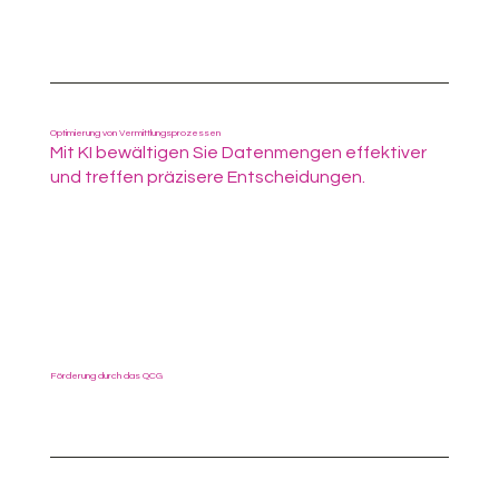
Optimierung von Vermittlungsprozessen
Mit KI bewältigen Sie Datenmengen effektiver
und treffen präzisere Entscheidungen.
Förderung durch das QCG