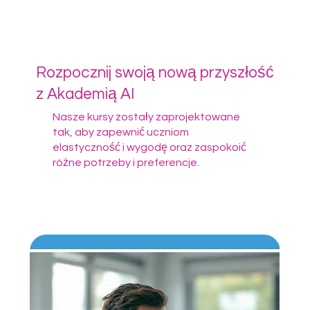
Rozpocznij swoją nową przyszłość
z Akademią AI
Nasze kursy zostały zaprojektowane
tak, aby zapewnić uczniom
elastyczność i wygodę oraz zaspokoić
różne potrzeby i preferencje.