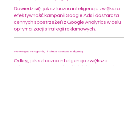
Dowiedz się, jak sztuczna inteligencja zwiększa
efektywność kampanii Google Ads i dostarcza
cennych spostrzeżeń z Google Analytics w celu
optymalizacji strategii reklamowych.
Marketing na Instagramie/TikToku ze sztuczną inteligencją
Odkryj, jak sztuczna inteligencja zwiększa
sukces na platformach takich jak Instagram i
TikTok poprzez podejmowanie decyzji w oparciu
o dane i ukierunkowane kampanie.
Przetwarzanie w chmurze ze sztuczną inteligencją
Zdobądź głębsze zrozumienie, w jaki sposób
można łączyć sztuczną inteligencję z
technologiami chmurowymi, aby tworzyć
skalowalne i wydajne modele biznesowe.