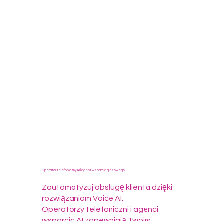
Operator telefoniczny AI i agent wsparcia głosowego
Zautomatyzuj obsługę klienta dzięki
rozwiązaniom Voice AI.
Operatorzy telefoniczni i agenci
wsparcia AI zapewniają Twoim