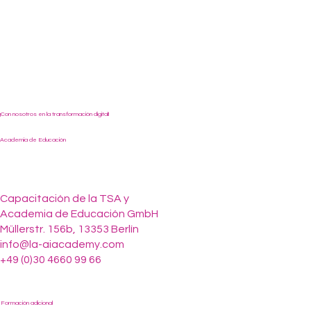
¡Con nosotros en la transformación digital!
Academia de Educación
Capacitación de la TSA y
Academia de Educación GmbH
Müllerstr. 156b, 13353 Berlín
info@la-aiacademy.com
+49 (0)30 4660 99 66
Formación adicional