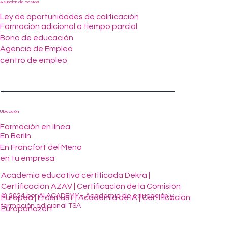
Asunción de costos
Ley de oportunidades de calificación
Formación adicional a tiempo parcial
Bono de educación
Agencia de Empleo
centro de empleo
Ubicación
Formación en línea
En Berlín
En Fráncfort del Meno
en tu empresa
Academia educativa certificada Dekra |
Certificación AZAV | Certificación de la Comisión
© 2024 por AI ACADEMY - Academia de educación y
Europea | Erasmus+ | Academia de IA | Certificación
formación adicional TSA
Europanozert