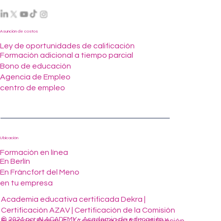
Asunción de costos
Ley de oportunidades de calificación
Formación adicional a tiempo parcial
Bono de educación
Agencia de Empleo
centro de empleo
Ubicación
Formación en línea
En Berlín
En Fráncfort del Meno
en tu empresa
Academia educativa certificada Dekra |
Certificación AZAV | Certificación de la Comisión
© 2024 por AI ACADEMY - Academia de educación y