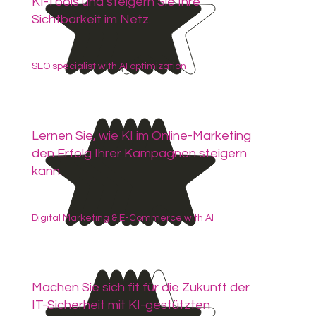
KI-Tools und steigern Sie Ihre
Sichtbarkeit im Netz.
SEO specialist with AI optimization
Lernen Sie, wie KI im Online-Marketing
den Erfolg Ihrer Kampagnen steigern
kann.
Digital Marketing & E-Commerce with AI
Machen Sie sich fit für die Zukunft der
IT-Sicherheit mit KI-gestützten