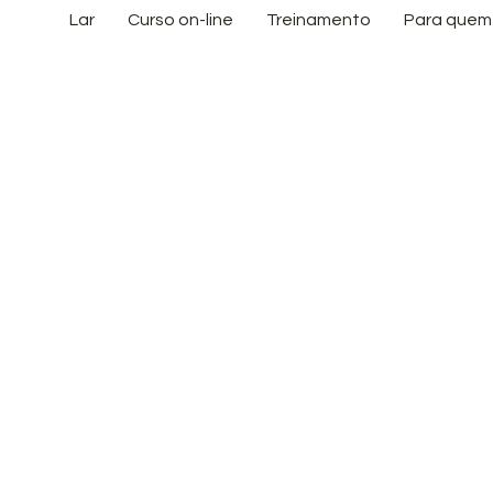
Lar
Curso on-line
Treinamento
Para quem