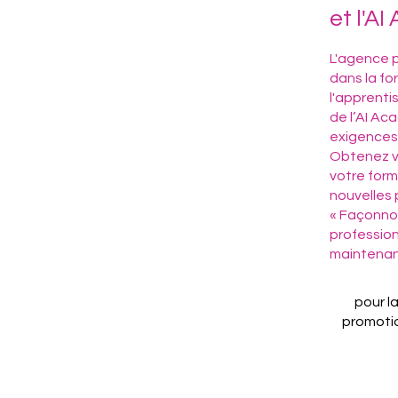
et l'A
L'agence p
dans la fo
l'apprenti
de l’AI A
exigences 
Obtenez v
votre form
nouvelles 
« Façonno
professio
maintenant
pour l
promoti