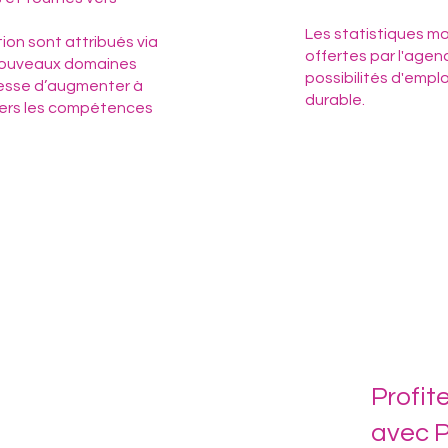
Les statistiques mo
ion sont attribués via
offertes par l'agen
 nouveaux domaines
possibilités d'empl
esse d’augmenter à
durable.
 vers les compétences
Profit
avec P