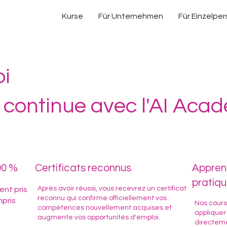
Kurse
Für Unternehmen
Für Einzelpe
oi
 continue avec l'AI Aca
00 %
Certificats reconnus
Apprent
pratiq
Après avoir réussi, vous recevrez un certificat
ent pris
reconnu qui confirme officiellement vos
mpris
Nos cours
compétences nouvellement acquises et
appliquer
augmente vos opportunités d'emploi.
directeme