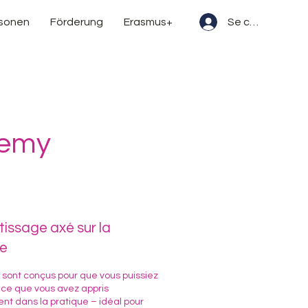
rsonen
Förderung
Erasmus+
Se connecter
demy
issage axé sur la
ue
 sont conçus pour que vous puissiez
 ce que vous avez appris
nt dans la pratique – idéal pour