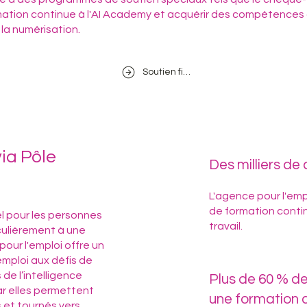
mation continue à l'AI Academy et acquérir des compétences 
e la numérisation.
Soutien financier
ia Pôle
Des milliers d
L'agence pour l'em
de formation contin
el pour les personnes
travail.
iculièrement à une
our l'emploi offre un
mploi aux défis de
de l’intelligence
Plus de 60 % de
ar elles permettent
une formation 
 et tournés vers