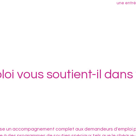
une entré
i vous soutient-il dans 
pose un accompagnement complet aux demandeurs d'emploi po
râce à des programmes de soutien spéciaux tels que le chèqu