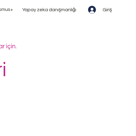
smus+
Yapay zeka danışmanlığı
Giriş
r için.
i