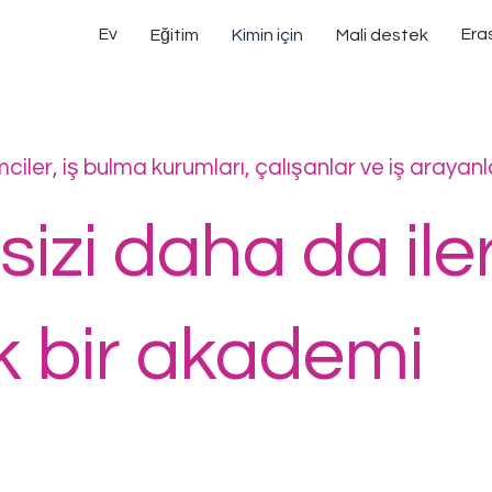
Ev
Era
Eğitim
Kimin için
Mali destek
mciler, iş bulma kurumları, çalışanlar ve iş arayanla
izi daha da iler
k bir akademi