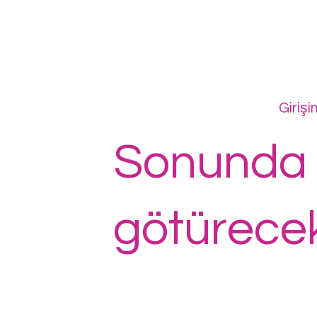
Girişi
Sonunda s
götürece