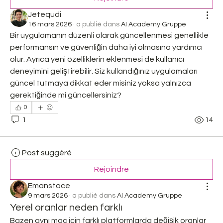
Jetequdi
16 mars 2026
·
a publié dans
AI Academy Gruppe
Bir uygulamanın düzenli olarak güncellenmesi genellikle 
performansın ve güvenliğin daha iyi olmasına yardımcı 
olur. Ayrıca yeni özelliklerin eklenmesi de kullanıcı 
deneyimini geliştirebilir. Siz kullandığınız uygulamaları 
güncel tutmaya dikkat eder misiniz yoksa yalnızca 
gerektiğinde mi güncellersiniz?
0
1
14
Post suggéré
Rejoindre
Emanstoce
9 mars 2026
·
a publié dans
AI Academy Gruppe
Yerel oranlar neden farklı
Bazen aynı maç için farklı platformlarda değişik oranlar 