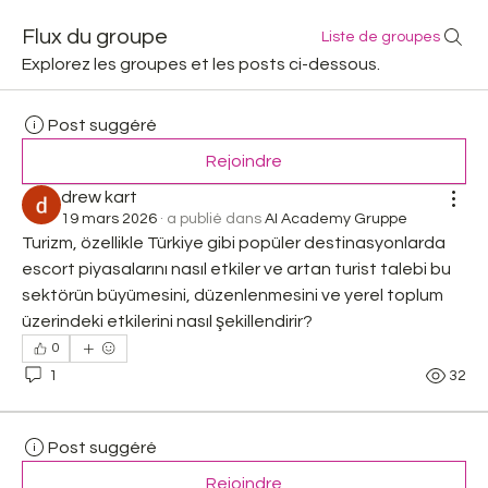
Flux du groupe
Liste de groupes
Explorez les groupes et les posts ci-dessous.
Post suggéré
Rejoindre
drew kart
19 mars 2026
·
a publié dans
AI Academy Gruppe
Turizm, özellikle Türkiye gibi popüler destinasyonlarda 
escort piyasalarını nasıl etkiler ve artan turist talebi bu 
sektörün büyümesini, düzenlenmesini ve yerel toplum 
üzerindeki etkilerini nasıl şekillendirir?
0
1
32
Post suggéré
Rejoindre