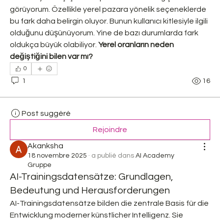
görüyorum. Özellikle yerel pazara yönelik seçeneklerde 
bu fark daha belirgin oluyor. Bunun kullanıcı kitlesiyle ilgili 
olduğunu düşünüyorum. Yine de bazı durumlarda fark 
oldukça büyük olabiliyor. 
Yerel oranların neden 
değiştiğini bilen var mı?
0
1
16
Post suggéré
Rejoindre
Akanksha
18 novembre 2025
·
a publié dans
AI Academy
Gruppe
AI-Trainingsdatensätze: Grundlagen,
Bedeutung und Herausforderungen
AI-Trainingsdatensätze bilden die zentrale Basis für die 
Entwicklung moderner künstlicher Intelligenz. Sie 