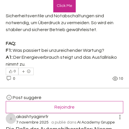
Click Me
Sicherheitsventile und Notabschaltungen sind 
notwendig, um Überdruck zu vermeiden. So wird ein 
stabiler und sicherer Betrieb gewährleistet.
FAQ:
F1:
 Was passiert bei unzureichender Wartung?
A1:
 Der Energieverbrauch steigt und das Ausfallrisiko 
nimmt zu.
0
0
10
Post suggéré
Rejoindre
akashtyagimrfr
akashtyagimrfr
7 novembre 2025
·
a publié dans
AI Academy Gruppe