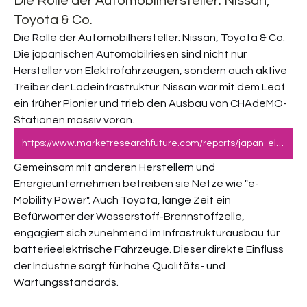
Die Rolle der Automobilhersteller: Nissan,
Toyota & Co.
Die Rolle der Automobilhersteller: Nissan, Toyota & Co.
Die japanischen Automobilriesen sind nicht nur 
Hersteller von Elektrofahrzeugen, sondern auch aktive 
Treiber der Ladeinfrastruktur. Nissan war mit dem Leaf 
ein früher Pionier und trieb den Ausbau von CHAdeMO-
Stationen massiv voran.
https://www.marketresearchfuture.com/reports/japan-electric-vehicle-charging-station-market-44109
Gemeinsam mit anderen Herstellern und 
Energieunternehmen betreiben sie Netze wie "e-
Mobility Power". Auch Toyota, lange Zeit ein 
Befürworter der Wasserstoff-Brennstoffzelle, 
engagiert sich zunehmend im Infrastrukturausbau für 
batterieelektrische Fahrzeuge. Dieser direkte Einfluss 
der Industrie sorgt für hohe Qualitäts- und 
Wartungsstandards.